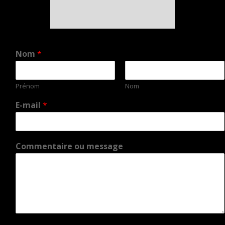
Nom
*
Prénom
Nom
E-mail
*
Commentaire ou message